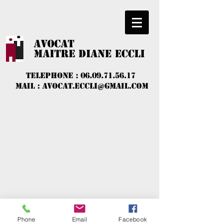
AVOCAT
​MAITRE DIANE ECCLI
TELEPHONE :
06.09.71.56.17
MAIL :
avocat.eccli@gmail.com
Phone
Email
Facebook