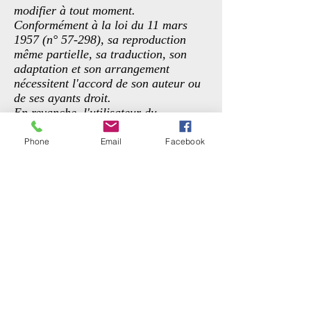
modifier à tout moment.
Conformément à la loi du 11 mars
1957 (n° 57-298), sa reproduction
même partielle, sa traduction, son
adaptation et son arrangement
nécessitent l'accord de son auteur ou
de ses ayants droit.
En revanche, l'utilisateur du
présent site devra prendre toutes
mesures afin protéger ses propres
Phone
Email
Facebook
données et logiciels de la
contamination par un
quelconque virus via le réseau
Internet, Maître ECCLI s'exonérant
de toute responsabilité en la matière.
Maître ECCLI n’opère en aucun cas
de contrôle sur le contenu des sites
tiers, y compris lorsqu'il existe un lien
hypertexte entre le présent site et un
site tiers.